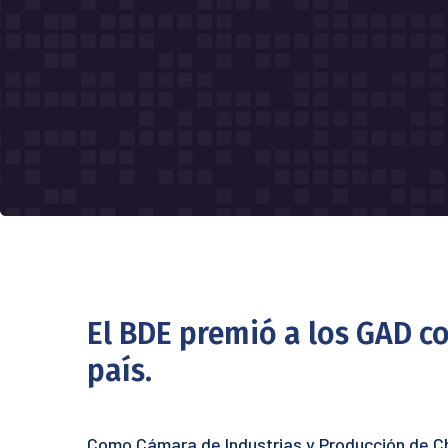
El BDE premió a los GAD c
país.
Como Cámara de Industrias y Producción de C