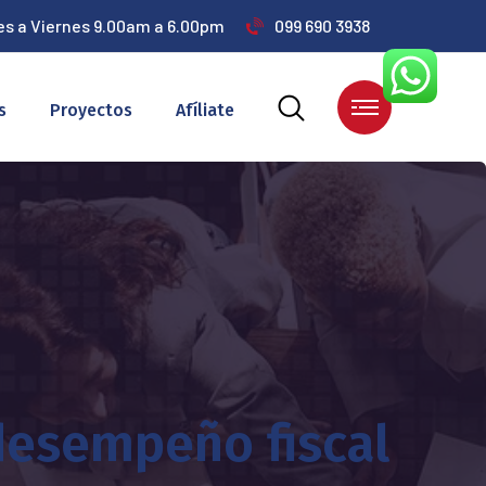
es a Viernes 9.00am a 6.00pm
099 690 3938
s
Proyectos
Afíliate
desempeño fiscal