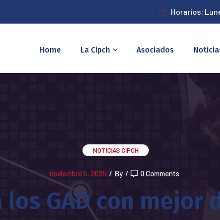
Horarios: Lun
Home
La Cipch
Asociados
Noticia
NOTICIAS CIPCH
noviembre 5, 2025
/
By
/
0 Comments
a los GAD con mejor 