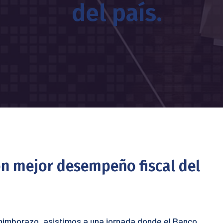
del país.
on mejor desempeño fiscal del
himborazo, asistimos a una jornada donde el Banco