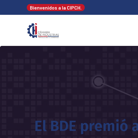
Bienvenidos a la CIPCH.
El BDE premió 