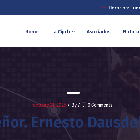
Horarios: Lun
Home
La Cipch
Asociados
Noticia
octubre 21, 2025
/
By
/
0 Comments
ñor. Ernesto Dausde