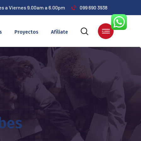
es a Viernes 9.00am a 6.00pm
099 690 3938
s
Proyectos
Afíliate
bes